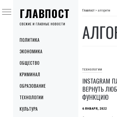
Skip
ГЛАВПОСТ
to
Главпост
>
алгоритм
content
АЛГО
СВЕЖИЕ И ГЛАВНЫЕ НОВОСТИ
Primary
ПОЛИТИКА
Menu
ЭКОНОМИКА
ОБЩЕСТВО
ТЕХНОЛОГИИ
КРИМИНАЛ
INSTAGRAM П
ОБРАЗОВАНИЕ
ВЕРНУТЬ ЛЮ
ФУНКЦИЮ
ТЕХНОЛОГИИ
КУЛЬТУРА
6 ЯНВАРЯ, 2022