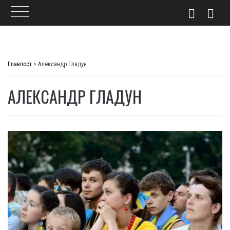
Skip
to
Главпост
>
Александр Гладун
content
АЛЕКСАНДР ГЛАДУН