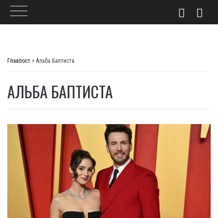
Skip
to
Главпост
>
Альба Баптиста
content
АЛЬБА БАПТИСТА