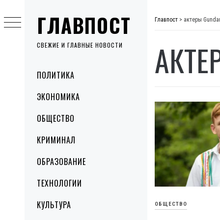
Skip
ГЛАВПОСТ
to
Главпост
>
актеры Gund
content
АКТЕ
СВЕЖИЕ И ГЛАВНЫЕ НОВОСТИ
Primary
ПОЛИТИКА
Menu
ЭКОНОМИКА
ОБЩЕСТВО
КРИМИНАЛ
ОБРАЗОВАНИЕ
ТЕХНОЛОГИИ
КУЛЬТУРА
ОБЩЕСТВО