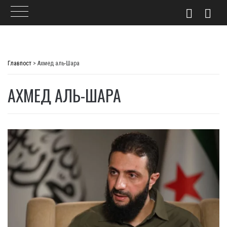
Skip
to
Главпост
>
Ахмед аль-Шара
content
АХМЕД АЛЬ-ШАРА