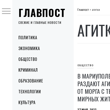
Skip
ГЛАВПОСТ
to
Главпост
>
агитки
content
АГИТ
СВЕЖИЕ И ГЛАВНЫЕ НОВОСТИ
Primary
ПОЛИТИКА
Menu
ЭКОНОМИКА
ОБЩЕСТВО
ОБЩЕСТВО
КРИМИНАЛ
В МАРИУПОЛ
ОБРАЗОВАНИЕ
РАЗДАЮТ АГ
ОТ МОРГА С 
ТЕХНОЛОГИИ
МИРНЫХ ЖИТ
КУЛЬТУРА
27 МАЯ, 2022