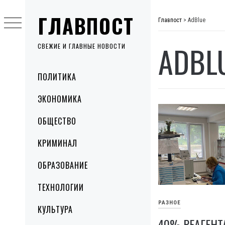
Skip
ГЛАВПОСТ
to
Главпост
>
AdBlue
content
ADBL
СВЕЖИЕ И ГЛАВНЫЕ НОВОСТИ
Primary
ПОЛИТИКА
Menu
ЭКОНОМИКА
ОБЩЕСТВО
КРИМИНАЛ
ОБРАЗОВАНИЕ
ТЕХНОЛОГИИ
РАЗНОЕ
КУЛЬТУРА
40% РЕАГЕНТ