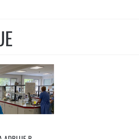
UE
А ADBLUE В