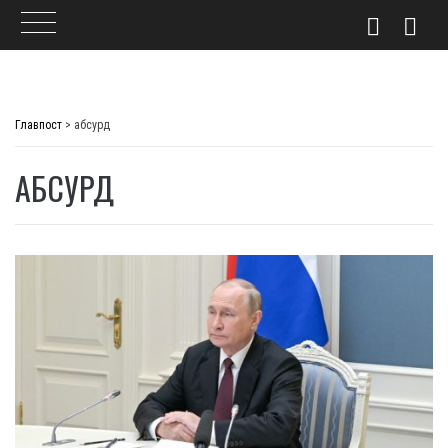
Skip
to
Главпост
>
абсурд
content
АБСУРД