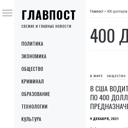
Skip
ГЛАВПОСТ
to
Главпост
>
400 долларов
content
400 
СВЕЖИЕ И ГЛАВНЫЕ НОВОСТИ
Primary
ПОЛИТИКА
Menu
ЭКОНОМИКА
ОБЩЕСТВО
В МИРЕ
ОБЩЕСТВО
КРИМИНАЛ
В США ВОДИ
ОБРАЗОВАНИЕ
ПО 400 ДОЛЛ
ПРЕДНАЗНАЧ
ТЕХНОЛОГИИ
КУЛЬТУРА
9 ДЕКАБРЯ, 2021