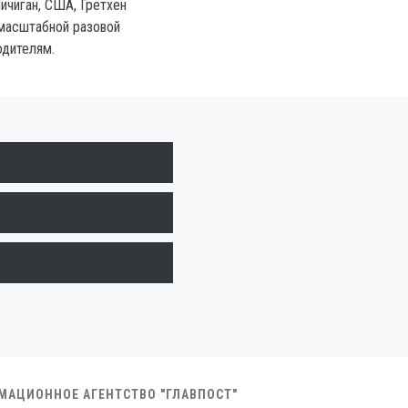
ичиган, США, Гретхен
масштабной разовой
одителям.
РМАЦИОННОЕ АГЕНТСТВО "ГЛАВПОСТ"