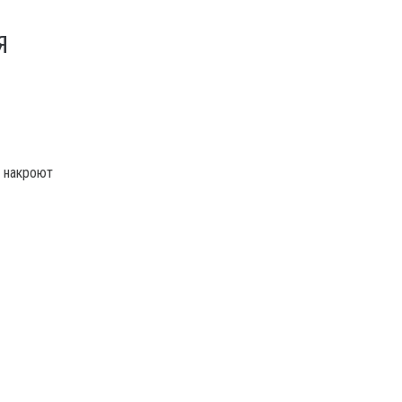
Я
и накроют