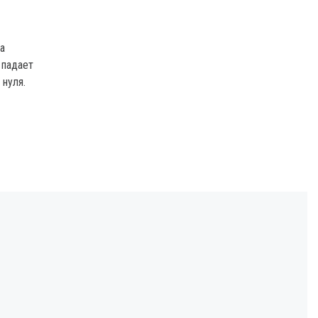
а
 падает
 нуля.