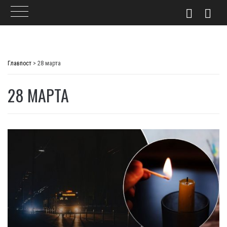
Skip
to
Главпост
>
28 марта
content
28 МАРТА