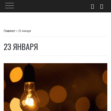
Skip
to
Главпост
>
23 января
content
23 ЯНВАРЯ