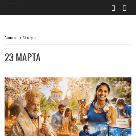
Skip
to
Главпост
>
23 марта
content
23 МАРТА