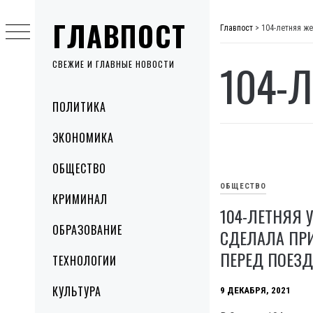
Skip
ГЛАВПОСТ
to
Главпост
>
104-летняя ж
content
104-
СВЕЖИЕ И ГЛАВНЫЕ НОВОСТИ
Primary
ПОЛИТИКА
Menu
ЭКОНОМИКА
ОБЩЕСТВО
ОБЩЕСТВО
КРИМИНАЛ
104-ЛЕТНЯЯ 
ОБРАЗОВАНИЕ
СДЕЛАЛА ПРИ
ПЕРЕД ПОЕЗ
ТЕХНОЛОГИИ
КУЛЬТУРА
9 ДЕКАБРЯ, 2021