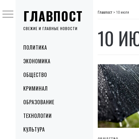
Skip
ГЛАВПОСТ
to
Главпост
>
10 июля
content
10 И
СВЕЖИЕ И ГЛАВНЫЕ НОВОСТИ
Primary
ПОЛИТИКА
Menu
ЭКОНОМИКА
ОБЩЕСТВО
КРИМИНАЛ
ОБРАЗОВАНИЕ
ТЕХНОЛОГИИ
КУЛЬТУРА
ОБЩЕСТВО