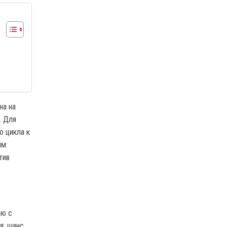
на на
. Для
о цикла к
ым:
тив
ью с
я: шанс