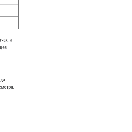
чах, и
нцев
гда
смотра,