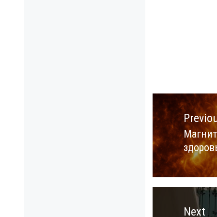
Навигация
по
Previo
записям
Магнит
Previo
здоров
post:
Next