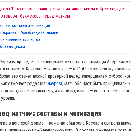
джан 13 октября: онлайн трансляция, анонс матча в Кракове, где
то говорят букмекеры перед матчем.
атчем: составы и мотивация
ч Украина – Азербайджан онлайн
ов и мнение экспертов
ы болельщикам
 Украины проведёт товарищеский матч против команды Азербайджа
» в польском Кракове. Начало игры — в 21:45 по киевскому времени
рова это станет важной проверкой перед завершением отборочног
 Как отмечает редакция
Glavpost,
матч обещает быть принципиальн
 подтвердить стабильность, а азербайджанцы — испытать силы про
 уровня.
ред матчем: составы и мотивация
 игре в неплохой форме — команда обыграла Косово и сыграла внич
руя улучшенную комбинационную игру. В составе ожидается ротаци