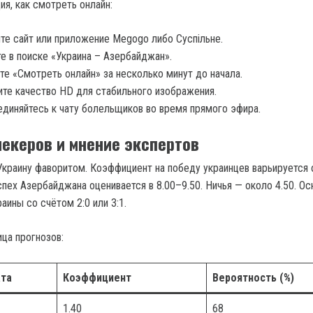
я, как смотреть онлайн:
те сайт или приложение Megogo либо Суспільне.
е в поиске «Украина – Азербайджан».
е «Смотреть онлайн» за несколько минут до начала.
те качество HD для стабильного изображения.
диняйтесь к чату болельщиков во время прямого эфира.
мекеров и мнение экспертов
Украину фаворитом. Коэффициент на победу украинцев варьируется 
успех Азербайджана оценивается в 8.00–9.50. Ничья — около 4.50. О
аины со счётом 2:0 или 3:1.
ца прогнозов:
ата
Коэффициент
Вероятность (%)
1.40
68