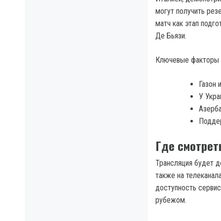
могут получить рез
матч как этап подго
Де Бьязи.
Ключевые факторы 
Газон 
У Укра
Азерба
Поддер
Где смотрет
Трансляция будет д
также на телеканал
доступность сервис
рубежом.