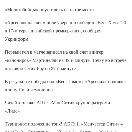
«Молотобойцы» опустились на пятое место.
«Арсенал» на своем поле уверенно победил «Вест Хэм» 2:0
в 17-м туре английской премьер-лиги, сообщает
Укринформ.
Первый гол в матче записал на свой счет вингер
«канониров» Мартинелли на 48-й минуте. Точку во встрече
поставил Смит-Роу на 87-й минуте.
В результате победы над «Вест Гэмом» «Арсенал» поднялся
в зону Лиги чемпионов.
Читайте также: АПЛ: «Ман Сити» крупно разгромил
«Лидс»
Турнирное положение топ-5 АПЛ: 1. «Манчестер Сити» –
41 (17), 2. «Ливерпуль» – 37 (16), 3. «Челси» – 36 (16), 4.