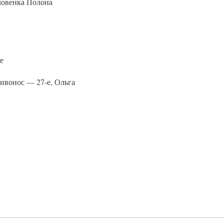
словенка Полона
е
ривонос — 27-е, Ольга