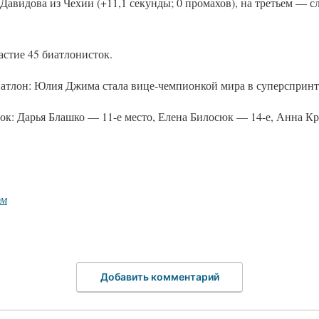
Давидова из Чехии (+11,1 секунды; 0 промахов), на третьем — 
астие 45 биатлонисток.
иатлон: Юлия Джима стала вице-чемпионкой мира в суперспринт
ок: Дарья Блашко — 11-е место, Елена Билосюк — 14-е, Анна К
рм
Добавить комментарий