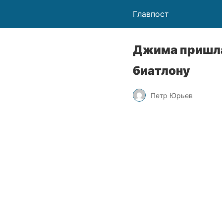
Главпост
Джима пришла
биатлону
Петр Юрьев