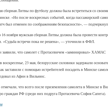
ая сборная Литвы по футболу должна была встретиться со свои
инске. «Но после воскресных событий, когда пассажирский само
атч был отменен по соображениям безопасности», — подчеркнул
о 16 ноября мужская сборная Литвы должна была провести контр
и. «Судьба встречи пока не решена», — уточнили в ФФЛ.
си заявили, что самолет с Протасевичем «заминировал» ХАМАС
 воскресенье, 23 мая, белорусские силовики задержали основате
как заставили с помощью истребителей посадить в Минске самоле
едовал из Афин в Вильнюс.
отмечали, что всего после приземления самолета в Минске в В
ро граждан РФ (среди них подруга Протасевича София Сапега).
рм