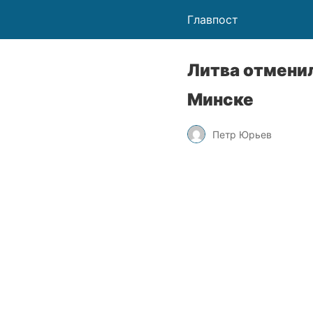
Главпост
Литва отмени
Минске
Петр Юрьев