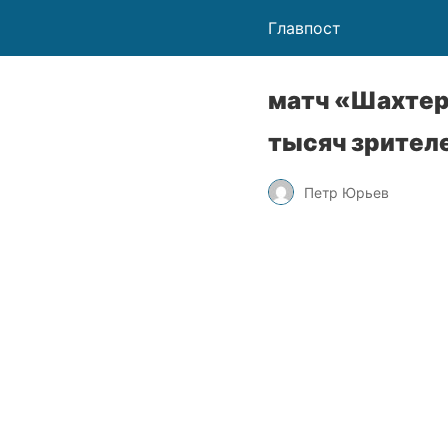
Главпост
матч «Шахтер
тысяч зрител
Петр Юрьев