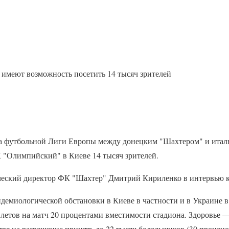
имеют возможность посетить 14 тысяч зрителей
а футбольной Лиги Европы между донецким "Шахтером" и итал
К "Олимпийский" в Киеве 14 тысяч зрителей.
ческий директор ФК "Шахтер" Дмитрий Кириленко в интервью к
демиологической обстановки в Киеве в частности и в Украине 
илетов на матч 20 процентами вместимости стадиона. Здоровье 
отря на разрешение принять до 22 тысяч болельщиков (30 проце