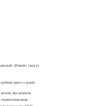
ьянской «Ромой» смогут
лубной пресс-службе.
в целом, мы решили
— первоочередная
нов вместимости НСК