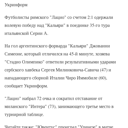
Укринформ
Футболисты римского "Лацио" со счетом 2:1 одержали
волевую победу над "Кальяри" в поединке 35-го тура
итальянской Серии А.
На гол аргентинского форварда "Кальяри" Джованни
Симеоне, который отличился на 45-й минуте, хозяева
"Стадио Олимпико" ответили результативными ударами
сербского хавбека Сергея Милинковича-Савича (47) и
нападающего сборной Италии Чиро Иммобиле (60),
сообщает Укринформ.
"Лацио" набрал 72 очка и сократил отставание от
миланского "Интера" (73), занимающего третье место в
турнирной таблице.
Читайте также: "Ювентус" проиграл "Удинезе" в матче