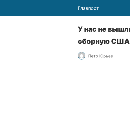
Главпост
У нас не вышл
сборную США
Петр Юрьев