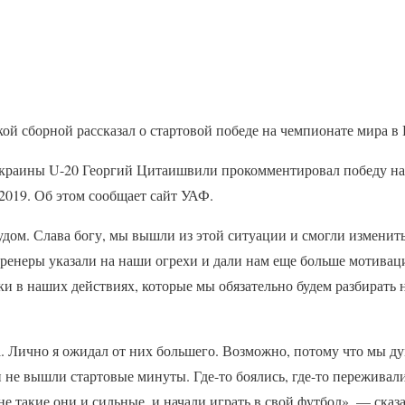
ой сборной рассказал о стартовой победе на чемпионате мира в
краины U-20 Георгий Цитаишвили прокомментировал победу н
-2019. Об этом сообщает сайт УАФ.
удом. Слава богу, мы вышли из этой ситуации и смогли изменит
тренеры указали на наши огрехи и дали нам еще больше мотивац
ки в наших действиях, которые мы обязательно будем разбирать 
 Лично я ожидал от них большего. Возможно, потому что мы ду
и не вышли стартовые минуты. Где-то боялись, где-то пережива
 не такие они и сильные, и начали играть в свой футбол», — ска