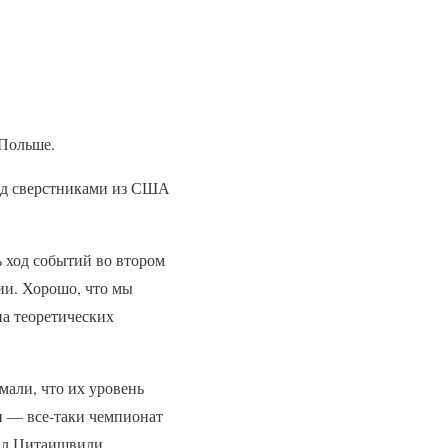
 Польше.
ад сверстниками из США
ь ход событий во втором
ии. Хорошо, что мы
на теоретических
мали, что их уровень
ли — все-таки чемпионат
зал Цитаишвили.