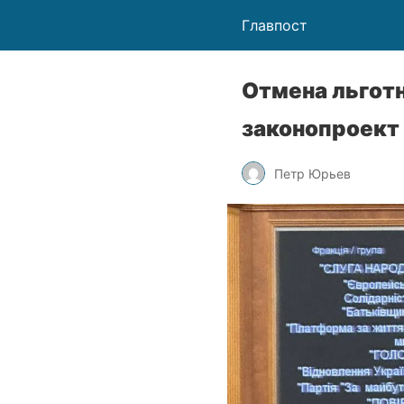
Главпост
Отмена льготн
законопроект
Петр Юрьев