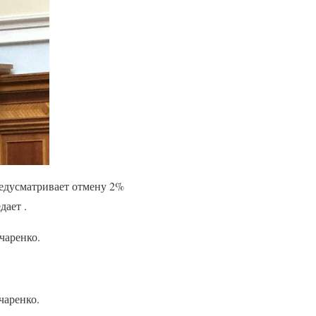
едусматривает отмену 2%
дает .
чаренко.
чаренко.