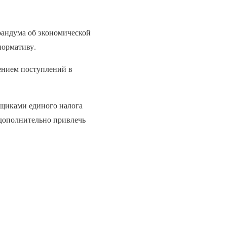
рандума об экономической
нормативу.
ением поступлений в
ьщиками единого налога
 дополнительно привлечь