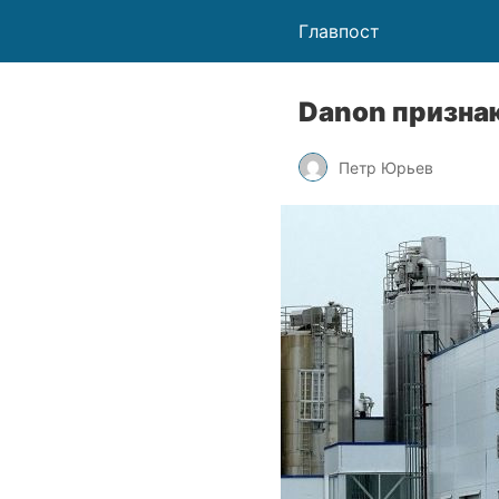
Главпост
Danon призна
Петр Юрьев