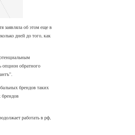
я заявляла об этом еще в
колько дней до того, как
потенциальным
ь опцион обратного
сантъ”.
обальных брендов таких
х брендов
одолжает работать в рф,