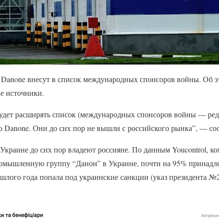
Danone внесут в список международных спонсоров войны. Об э
е источники.
дет расширять список (международных спонсоров войны — ред.
о Danone. Они до сих пор не вышли с российского рынка”, — со
краине до сих пор владеют россияне. По данным Youcontrol, ко
омышленную группу “Данон” в Украине, почти на 95% принадле
ошлого года попала под украинские санкции (указ президента №2