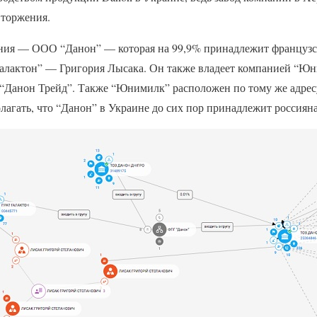
вторжения.
ания — ООО “Данон” — которая на 99,9% принадлежит французс
“Галактон” — Григория Лысака. Он также владеет компанией “Юн
“Данон Трейд”. Также “Юнимилк” расположен по тому же адрес
олагать, что “Данон” в Украине до сих пор принадлежит россиян