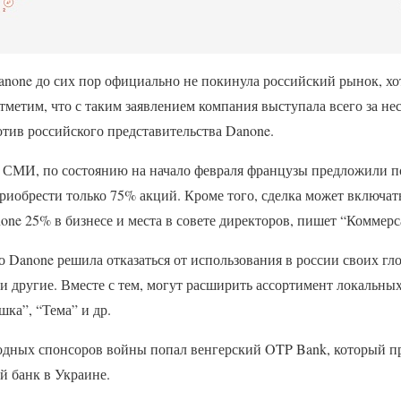
anone до сих пор официально не покинула российский рынок, хот
тметим, что с таким заявлением компания выступала всего за нес
тив российского представительства Danone.
м СМИ, по состоянию на начало февраля французы предложили 
риобрести только 75% акций. Кроме того, сделка может включат
one 25% в бизнесе и места в совете директоров, пишет “Коммер
 Danone решила отказаться от использования в россии своих гл
ia и другие. Вместе с тем, могут расширить ассортимент локальны
шка”, “Тема” и др.
одных спонсоров войны попал венгерский OTP Bank, который пр
ий банк в Украине.