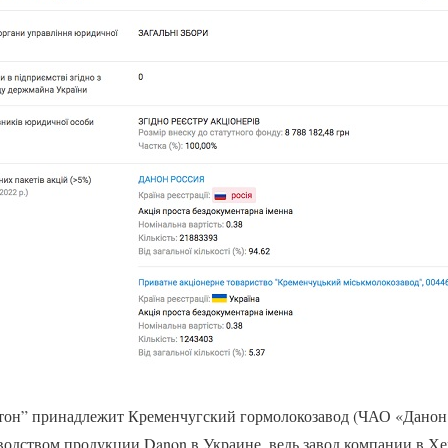
он” принадлежит Кременчугский гормолокозавод (ЧАО «Данон 
водством продукции Danon в Украине, ведь завод компании в Хе