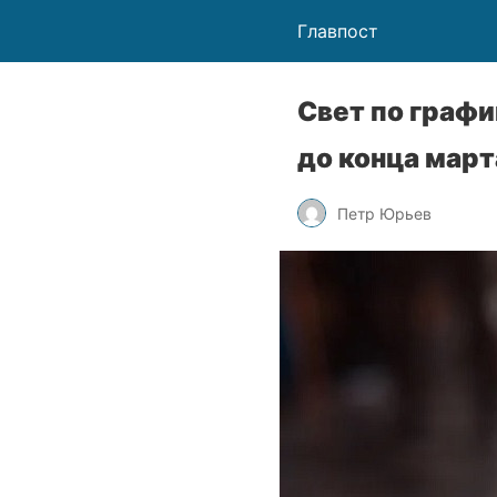
Главпост
Свет по граф
до конца мар
Петр Юрьев