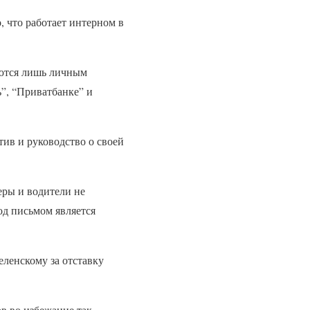
, что работает интерном в
яются лишь личным
”, “Приватбанке” и
тив и руководство о своей
еры и водители не
од письмом является
ленскому за отставку
в во избежание так