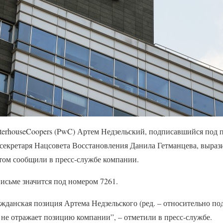
erhouseCoopers (PwC) Артем Недзельский, подписавшийся под п
секретаря Нацсовета Восстановления Данила Гетманцева, выраз
этом сообщили в пресс-службе компании.
исьме значится под номером 7261.
ажданская позиция Артема Недзельского (ред. – относительно п
 не отражает позицию компании”, – отметили в пресс-службе.