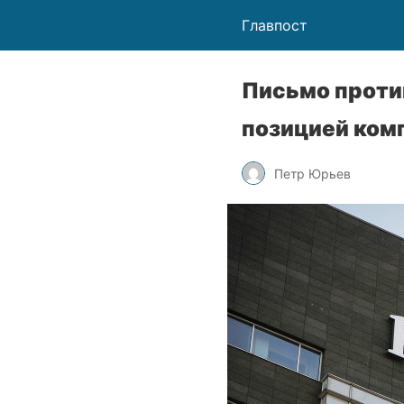
Главпост
Письмо проти
позицией ком
Петр Юрьев