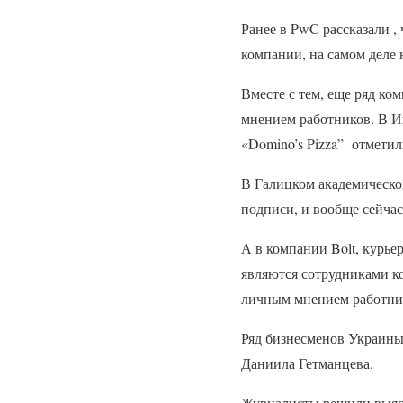
Ранее в PwC рассказали ,
компании, на самом деле 
Вместе с тем, еще ряд к
мнением работников. В 
«Domino’s Pizza” отметил
В Галицком академическом
подписи, и вообще сейчас
А в компании Bolt, курье
являются сотрудниками к
личным мнением работни
Ряд бизнесменов Украины
Даниила Гетманцева.
Журналисты решили выясн