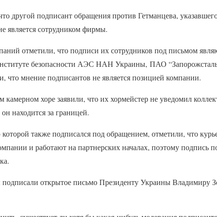
 что другой подписант обращения против Гетманцева, указавшего
не является сотрудником фирмы.
омпаний отметили, что подписи их сотрудников под письмом явл
Институте безопасности АЭС НАН Украины, ПАО “Запорожсталь
и, что мнение подписантов не является позицией компании.
 камерном хоре заявили, что их хормейстер не уведомил коллек
 он находится за границей.
р которой также подписался под обращением, отметили, что курь
омпании и работают на партнерских началах, поэтому подпись п
ка.
 подписали открытое письмо Президенту Украины Владимиру Зе
ить, существует ли хотя бы какая-нибудь модерация подписанто