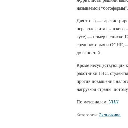
называемой “ботофермы”
Для этого — зарегистрир
переводе с итальянского 
гусе) — номер в списке 1
среди которых и OCHE, — 
должностей.
Кроме несуществующих к
работники ГНС, студенты,
против повышения налого
нагрузкой страны, потому
По материалам:
УНН
Категории:
Экономика