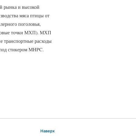
й рынка и высокой
зводства мяса птицы от
лерного поголовья,
инговые точки МХП). МХП
ие транспортные расходы
 под стикером MHPC.
Наверх