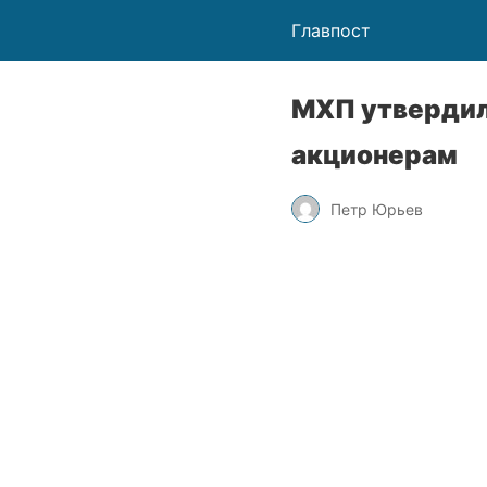
Главпост
МХП утвердил
акционерам
Петр Юрьев