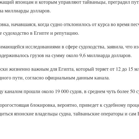
жащий японцам и которым управляют тайваньцы, преградил пут
 на миллиарды долларов.
овка, начавшаяся, когда судно отклонилось от курса во время пе
 судоходство в Египте и репутацию.
анимающейся исследованиями в сфере судоходства, заявила, что и
держивалось грузов на сумму около 9,6 миллиарда долларов.
ски жизненно важным для Египта, который теряет от 12 до 15 мл
дного пути, согласно официальным данным канала.
у каналом прошли около 19 000 судов, в среднем чуть более 50 с
рогостоящая блокировка, вероятно, приведет к судебному проце
иться японские владельцы судна, тайваньские операторы и сам 