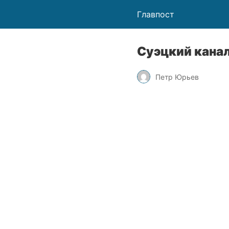
Главпост
Суэцкий кана
Петр Юрьев