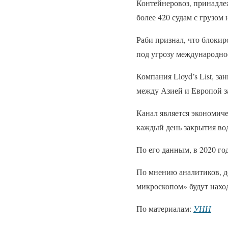
Контейнеровоз, принадле
более 420 судам с грузом
Раби признал, что блокир
под угрозу международное
Компания Lloyd’s List, з
между Азией и Европой за
Канал является экономиче
каждый день закрытия во
По его данным, в 2020 год
По мнению аналитиков, до
микроскопом» будут наход
По материалам:
УНН