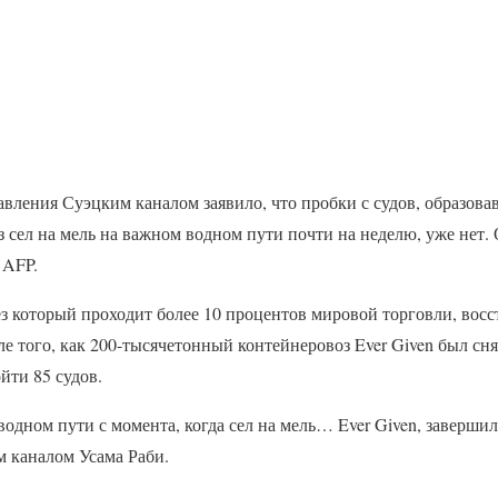
авления Суэцким каналом заявило, что пробки с судов, образовав
 сел на мель на важном водном пути почти на неделю, уже нет.
 AFP.
з который проходит более 10 процентов мировой торговли, восс
е того, как 200-тысячетонный контейнеровоз Ever Given был сня
йти 85 судов.
водном пути с момента, когда сел на мель… Ever Given, завершил
м каналом Усама Раби.