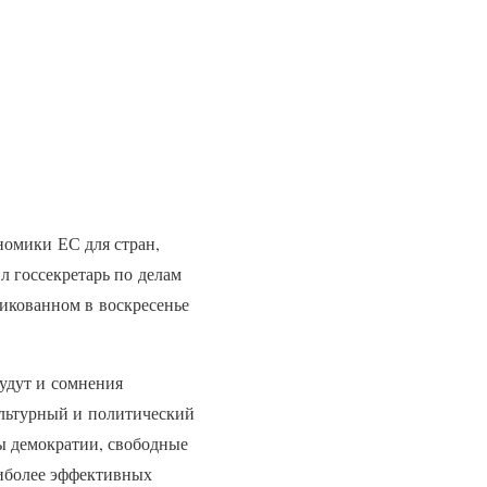
номики ЕС для стран,
л госсекретарь по делам
икованном в воскресенье
будут и сомнения
ультурный и политический
ы демократии, свободные
аиболее эффективных