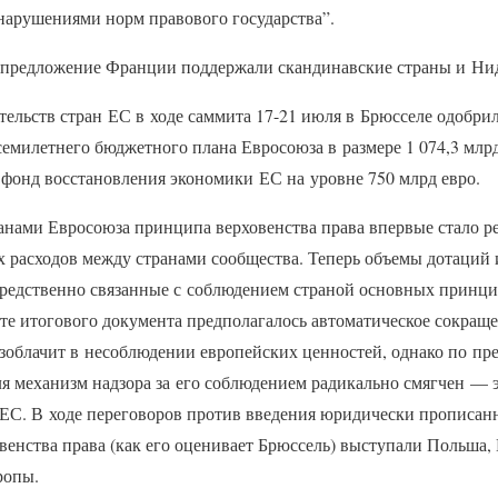
 нарушениями норм правового государства”.
 предложение Франции поддержали скандинавские страны и Ни
ительств стран ЕС в ходе саммита 17-21 июля в Брюсселе одобр
емилетнего бюджетного плана Евросоюза в размере 1 074,3 млрд
фонд восстановления экономики ЕС на уровне 750 млрд евро.
анами Евросоюза принципа верховенства права впервые стало
 расходов между странами сообщества. Теперь объемы дотаций 
редственно связанные с соблюдением страной основных принци
те итогового документа предполагалось автоматическое сокраще
зоблачит в несоблюдении европейских ценностей, однако по пр
 механизм надзора за его соблюдением радикально смягчен — э
 ЕС. В ходе переговоров против введения юридически прописан
енства права (как его оценивает Брюссель) выступали Польша, 
ропы.