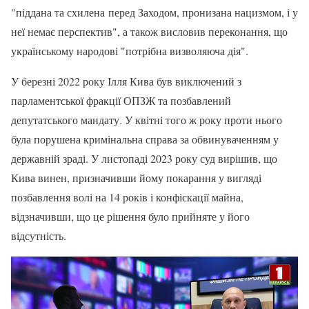
"піддана та схилена перед Заходом, пронизана нацизмом, і у
неї немає перспектив", а також висловив переконання, що
українському народові "потрібна визволяюча дія".
У березні 2022 року Ілля Кива був виключений з
парламентської фракції ОПЗЖ та позбавлений
депутатського мандату. У квітні того ж року проти нього
була порушена кримінальна справа за обвинуваченням у
державній зраді. У листопаді 2023 року суд вирішив, що
Кива винен, призначивши йому покарання у вигляді
позбавлення волі на 14 років і конфіскації майна,
відзначивши, що це рішення було прийняте у його
відсутність.