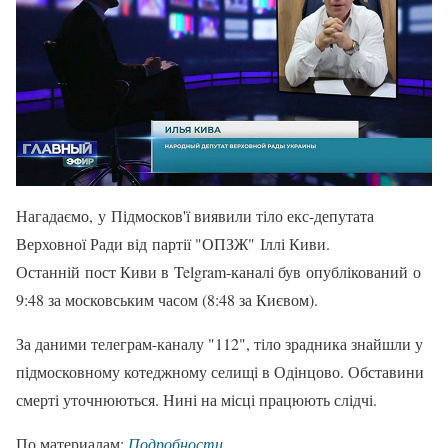
Нагадаємо, у Підмосков'ї виявили тіло екс-депутата
Верховної Ради від партії "ОПЗЖ" Іллі Киви.
Останній пост Киви в Telgram-каналі був опублікований о
9:48 за московським часом (8:48 за Києвом).
За даними телеграм-каналу "112", тіло зрадника знайшли у
підмосковному котеджному селищі в Одінцово. Обставини
смерті уточнюються. Нині на місці працюють слідчі.
По материалам:
Подробности