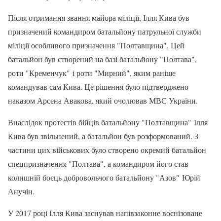
Після отримання звання майора міліції, Ілля Кива був
призначений командиром батальйону патрульної служби
міліції особливого призначення "Полтавщина". Цей
батальйон був створений на базі батальйону "Полтава",
роти "Кременчук" і роти "Мирний", яким раніше
командував сам Кива. Це рішення було підтверджено
наказом Арсена Авакова, який очолював МВС України.
Внаслідок протестів бійців батальйону "Полтавщина" Ілля
Кива був звільнений, а батальйон був розформований. З
частини цих військових було створено окремий батальйон
спецпризначення "Полтава", а командиром його став
колишній боєць добровольчого батальйону "Азов" Юрій
Анучін.
У 2017 році Ілля Кива заснував напівзаконне воєнізоване