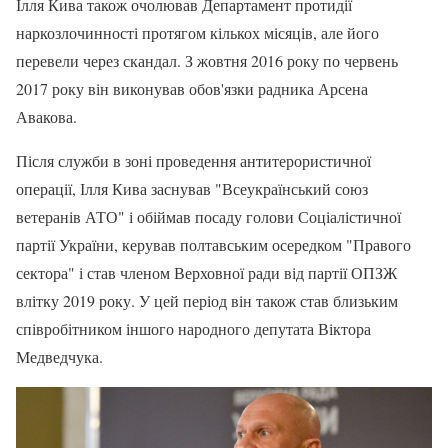
Ілля Кива також очолював Департамент протидії
наркозлочинності протягом кількох місяців, але його
перевели через скандал. З жовтня 2016 року по червень
2017 року він виконував обов'язки радника Арсена
Авакова.
Після служби в зоні проведення антитерористичної
операції, Ілля Кива заснував "Всеукраїнський союз
ветеранів АТО" і обіймав посаду голови Соціалістичної
партії України, керував полтавським осередком "Правого
сектора" і став членом Верховної ради від партії ОПЗЖ
влітку 2019 року. У цей період він також став близьким
співробітником іншого народного депутата Віктора
Медведчука.