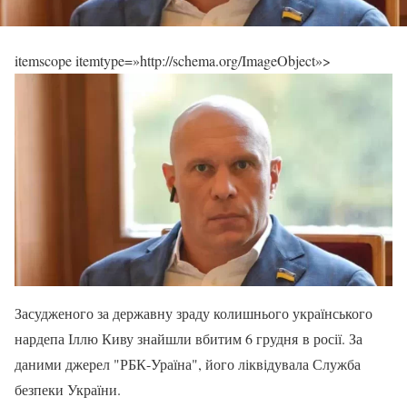
itemscope itemtype=»http://schema.org/ImageObject»>
Засудженого за державну зраду колишнього українського
нардепа Іллю Киву знайшли вбитим 6 грудня в росії. За
даними джерел "РБК-Ураїна", його ліквідувала Служба
безпеки України.