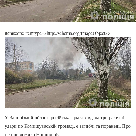
itemscope itemtype=»http://schema.org/ImageObject»>
У Запорізькій області російська армія завдала три ракетні
удари по Комишуваській громаді, є загиблі та поранені. Про
це повідомила Нацполіція.