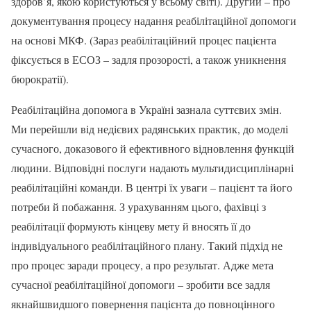
здоров’я, якою користуються у всьому світі). Другий – про
документування процесу надання реабілітаційної допомоги
на основі МКФ. (Зараз реабілітаційний процес пацієнта
фіксується в ЕСОЗ – задля прозорості, а також уникнення
бюрократії).
Реабілітаційна допомога в Україні зазнала суттєвих змін.
Ми перейшли від недієвих радянських практик, до моделі
сучасного, доказового й ефективного відновлення функцій
людини. Відповідні послуги надають мультидисциплінарні
реабілітаційні команди. В центрі їх уваги – пацієнт та його
потреби й побажання. З урахуванням цього, фахівці з
реабілітації формують кінцеву мету й вносять її до
індивідуального реабілітаційного плану. Такий підхід не
про процес заради процесу, а про результат. Адже мета
сучасної реабілітаційної допомоги – зробити все задля
якнайшвидшого повернення пацієнта до повноцінного