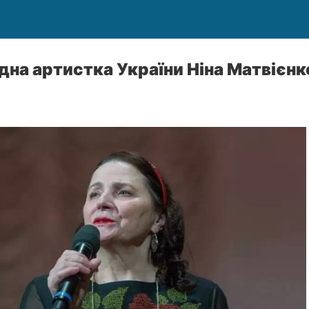
на артистка України Ніна Матвієнк