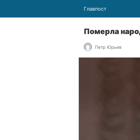
Главпост
Померла народ
Петр Юрьев