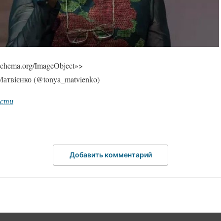
/schema.org/ImageObject»>
атвієнко (@tonya_matvienko)
ости
Добавить комментарий