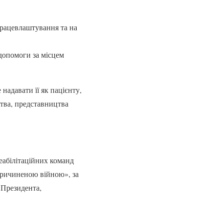
працевлаштування та на
 допомоги за місцем
адавати її як пацієнту,
тва, представництва
еабілітаційних команд
причиненою війною», за
 Президента,