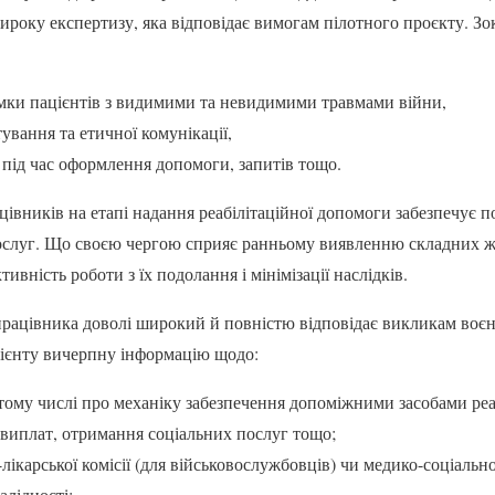
оку експертизу, яка відповідає вимогам пілотного проєкту. Зо
имки пацієнтів з видимими та невидимими травмами війни,
ування та етичної комунікації,
під час оформлення допомоги, запитів тощо.
івників на етапі надання реабілітаційної допомоги забезпечує по
послуг. Що своєю чергою сприяє ранньому виявленню складних 
тивність роботи з їх подолання і мінімізації наслідків.
рацівника доволі широкий й повністю відповідає викликам воєн
цієнту вичерпну інформацію щодо:
 тому числі про механіку забезпечення допоміжними засобами реаб
 виплат, отримання соціальних послуг тощо;
ікарської комісії (для військовослужбовців) чи медико-соціальної
алідності;