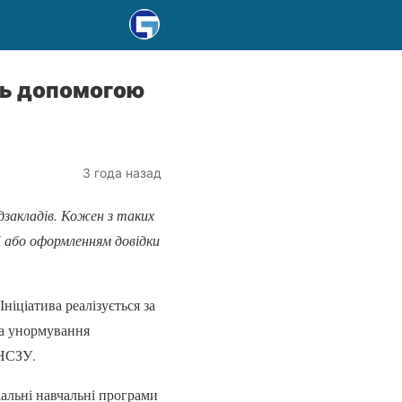
ать допомогою
3 года назад
едзакладів. Кожен з таких
 або оформленням довідки
ніціатива реалізується за
та унормування
 НСЗУ.
іальні навчальні програми