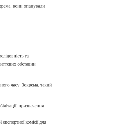
крема, вони опанували
слідовність та
життєвих обставин
ного часу. Зокрема, такий
ілітації, призначення
 експертної комісії для