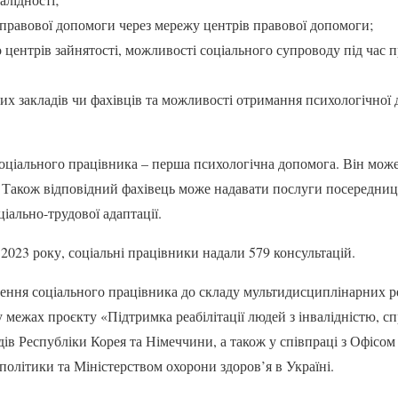
правової допомоги через мережу центрів правової допомоги;
 центрів зайнятості, можливості соціального супроводу під час 
йних закладів чи фахівців та можливості отримання психологічної
ціального працівника – перша психологічна допомога. Він може н
. Також відповідний фахівець може надавати послуги посередниц
оціально-трудової адаптації.
2023 року, соціальні працівники надали 579 консультацій.
учення соціального працівника до складу мультидисциплінарних р
ежах проєкту «Підтримка реабілітації людей з інвалідністю, с
дів Республіки Корея та Німеччини, а також у співпраці з Офісом
політики та Міністерством охорони здоров’я в Україні.