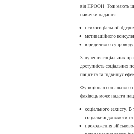
від ПРООН. Тож мають шир
навички надання:
психосоціальної підтр
мотиваційного консульт
юридичного супроводу 
Залучення соціальних прац
доступність соціальних 
пацієнта та підвищує ефек
Функціонал соціального п
фахівець може надати па
соціального захисту. В
соціальної допомоги та
проходження військово-л
встановлення групи інв