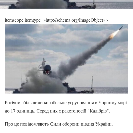
itemscope itemtype=»http://schema.org/ImageObject»>
Росіяни збільшили корабельне угруповання в Чорному морі
до 17 одиниць. Серед них є ракетоносій "Калібрів".
Про це повідомляють Сили оборони півдня України.