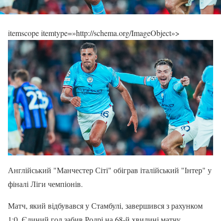
itemscope itemtype=»http://schema.org/ImageObject»>
Англійський "Манчестер Сіті" обіграв італійський "Інтер" у
фіналі Ліги чемпіонів.
Матч, який відбувався у Стамбулі, завершився з рахунком
1:0. Єдиний гол забив Родрі на 68-й хвилині матчу.