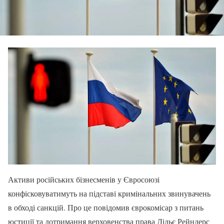
Активи російських бізнесменів у Євросоюзі
конфісковуватимуть на підставі кримінальних звинувачень
в обході санкцій. Про це повідомив єврокомісар з питань
юстиції та дотримання верховенства права Дідьє Рейндерс