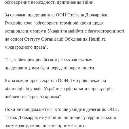
обговорення необхідності припинення війни.
За словами представника ООН Стефана Дюжарріка,
Гутерріш хоче "обговорити термінові кроки щодо
встановлення миру в Україні та майбутнє багатосторонності
на основі Статуту Організації Об'єднаних Націй та
міжнародного права".
Так, у вівторок російському та українському
представництвам були передані окремі листи.
Як зазначив прес-секретар ООН, Гутерріш чекає на
відповіді від урядів України та рф на запит про зустріч,
роблячи це "крок за кроком".
Поки не повідомляється, хто ще увійде в делегацію ООН.
Також Дюжаррік не уточнив, чи поїде Гутерріш тільки в
одну країну, якщо інша не прийме запит.