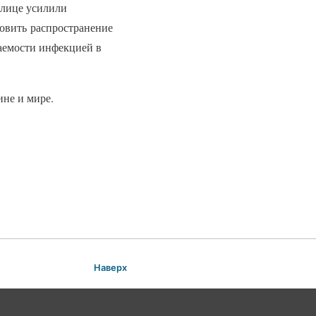
олице усилили
новить распространение
аемости инфекцией в
ине и мире.
Наверх