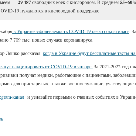
29 487
55−60
имеем —
свободных коек с кислородом. В среднем
COVID-19 нуждаются в кислородной поддержке
екабря
в Украине заболеваемость COVID-19 резко сократилась
. З
вано 7 709 тыс. новых случаев коронавируса.
ор Ляшко рассказал,
когда в Украине будут бессплатные тасты на
ачнут вакцинировать от COVID-19 в январе.
За 2021-2022 год п
прививки получат медики, работающие с пациентами, заболевш
домов для пристарелых, а также военнослужащие, участвующие в
legram-канал
и узнавайте первыми о главных событиях в Украине
ти