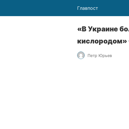
Главпост
«В Украине б
кислородом»
Петр Юрьев