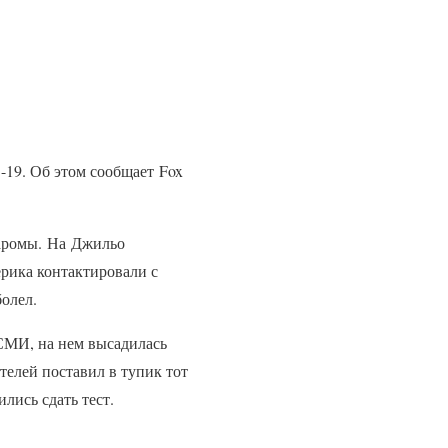
19. Об этом сообщает Fox
паромы. На Джильо
ерика контактировали с
олел.
 СМИ, на нем высадилась
телей поставил в тупик тот
ились сдать тест.