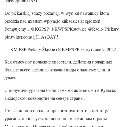
воеводстве (193).
Do piekarskiej straży pożarnej, w wyniku nawałnicy która
przeszła nad miastem wpłynęło kilkadziesiąt zgłoszeń.
Pompujemy…@KGPSP @KWPSPKatowice @Radio_Piekary
pic.twitter.com/1jH1AzQAY5
— KM PSP Piekary Śląskie (@KMPSPPiekary) June 9, 2022
Как отмечают польские спасатели, действия пожарных
больше всего касались откачки воды с залитых улиц и
домов.
С полуночи ураганы были самыми активными в Куявско-
Поморском воеводстве на севере страны.
Польские метеорологи прогнозируют, что в пятницу
ураганы пронесутся по восточным регионам страны –
Мазовецкому, Подляскому, Люблинскому, а также