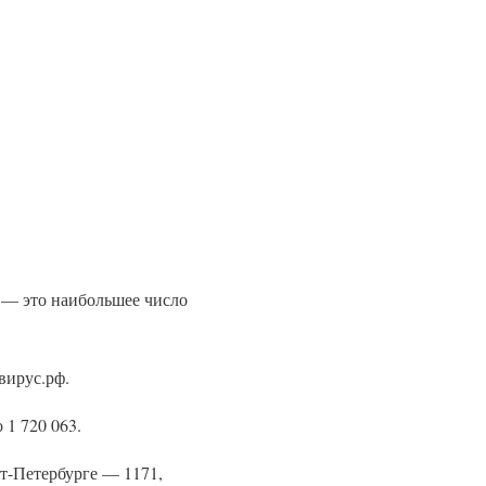
 — это наибольшее число
вирус.рф.
1 720 063.
т-Петербурге — 1171,