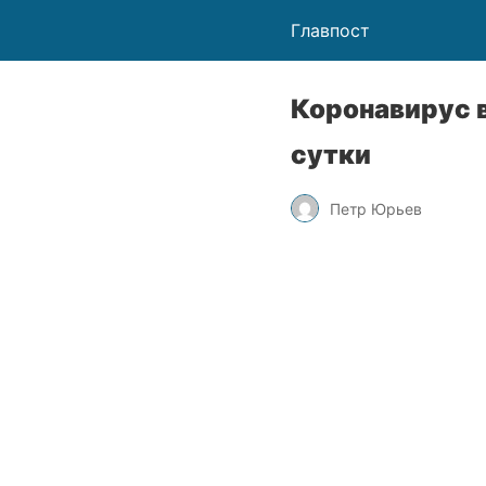
Главпост
Коронавирус в
сутки
Петр Юрьев