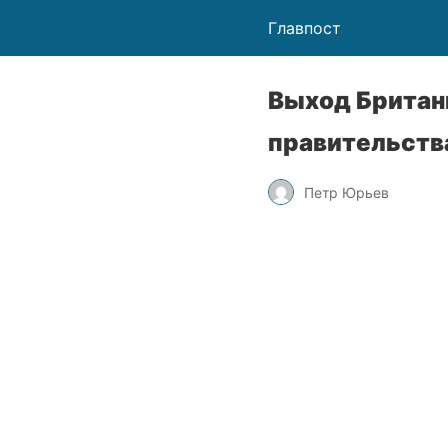
Главпост
Выход Британи
правительства
Петр Юрьев