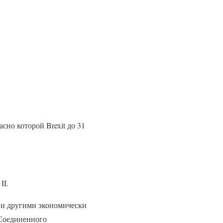
сно которой Brexit до 31
II.
С и другими экономически
 Соединенного