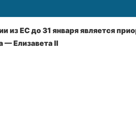
и из ЕС до 31 января является при
 — Елизавета II