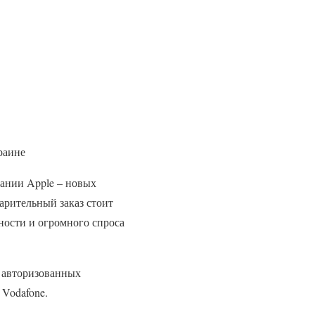
раине
ании Apple – новых
арительный заказ стоит
ности и огромного спроса
у авторизованных
 Vodafone.