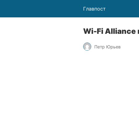
Главпост
Wi-Fi Allianc
Петр Юрьев