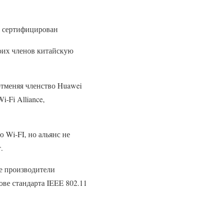
т сертифицирован
воих членов китайскую
отменяя членство Huawei
i-Fi Alliance,
 Wi-FI, но альянс не
.
ые производители
ве стандарта IEEE 802.11