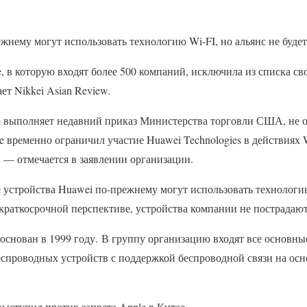
жнему могут использовать технологию Wi-FI, но альянс не буде
e, в которую входят более 500 компаний, исключила из списка с
т Nikkei Asian Review.
ью выполняет недавний приказ Министерства торговли США, не 
nce временно ограничил участие Huawei Technologies в действиях W
 — отмечается в заявлении организации.
е устройства Huawei по-прежнему могут использовать технологию
краткосрочной перспективе, устройства компании не пострадают
 основан в 1999 году. В группу организацию входят все основн
спроводных устройств с поддержкой беспроводной связи на осно
выступил против запрета Apple в Китае.