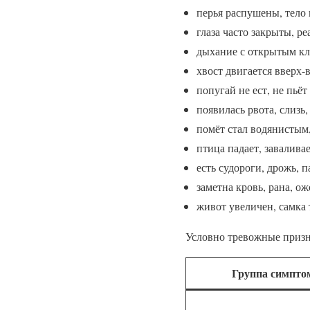
перья распушены, тело 
глаза часто закрыты, ре
дыхание с открытым кл
хвост двигается вверх-
попугай не ест, не пьёт
появилась рвота, слизь
помёт стал водянистым
птица падает, завалива
есть судороги, дрожь, 
заметна кровь, рана, о
живот увеличен, самка 
Условно тревожные призн
Группа симпто