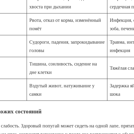
хвоста при дыхании
сердечная 
Рвота, отказ от корма, изменённый
Инфекция, 
помёт
зоба, пече
Судороги, падения, запрокидывание
Травма, ин
головы
инфекция
Тишина, сонливость, сидение на
Тяжёлая сла
дне клетки
Вздутый живот, натуживание у
Задержка яй
самки
шока
хожих состояний
слабость. Здоровый попугай может сидеть на одной лапе, прятат
т на шум, сохраняет равновесие и после сна возвращается к обы