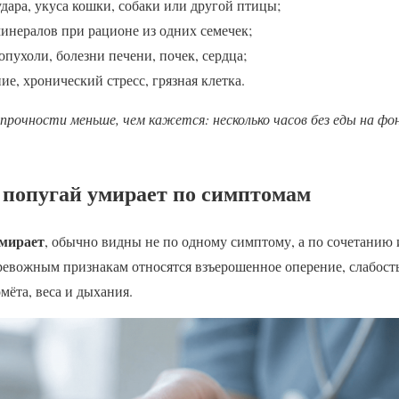
удара, укуса кошки, собаки или другой птицы;
инералов при рационе из одних семечек;
опухоли, болезни печени, почек, сердца;
ие, хронический стресс, грязная клетка.
прочности меньше, чем кажется: несколько часов без еды на ф
о попугай умирает по симптомам
умирает
, обычно видны не по одному симптому, а по сочетанию
тревожным признакам относятся взъерошенное оперение, слабость,
мёта, веса и дыхания.