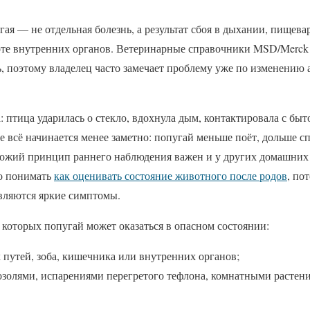
гая — не отдельная болезнь, а результат сбоя в дыхании, пищева
оте внутренних органов. Ветеринарные справочники MSD/Merck
 поэтому владелец часто замечает проблему уже по изменению а
 птица ударилась о стекло, вдохнула дым, контактировала с бы
е всё начинается менее заметно: попугай меньше поёт, дольше сп
хожий принцип раннего наблюдения важен и у других домашних
о понимать
как оценивать состояние животного после родов
, по
являются яркие симптомы.
которых попугай может оказаться в опасном состоянии:
путей, зоба, кишечника или внутренних органов;
озолями, испарениями перегретого тефлона, комнатными растен