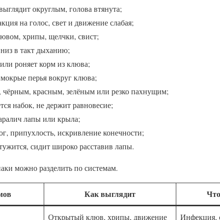
выглядит округлым, голова втянута;
акция на голос, свет и движение слабая;
ювом, хрипы, щелчки, свист;
вниз в такт дыханию;
 или роняет корм из клюва;
, мокрые перья вокруг клюва;
, чёрным, красным, зелёным или резко пахнущим;
ется набок, не держит равновесие;
паралич лапы или крыла;
жог, припухлость, искривление конечности;
тужится, сидит широко расставив лапы.
аки можно разделить по системам.
мов
Как выглядит
Что
Открытый клюв, хрипы, движение
Инфекция, 