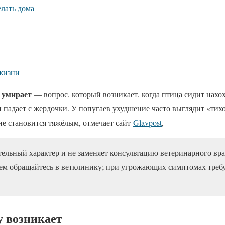
елать дома
жизни
й умирает
— вопрос, который возникает, когда птица сидит нахо
и падает с жердочки. У попугаев ухудшение часто выглядит «тих
 не становится тяжёлым, отмечает сайт
Glavpost
,
тельный характер и не заменяет консультацию ветеринарного вра
ем обращайтесь в ветклинику; при угрожающих симптомах требу
у возникает