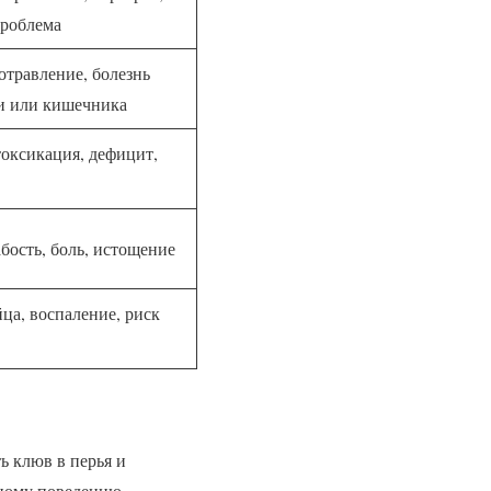
проблема
отравление, болезнь
ни или кишечника
токсикация, дефицит,
бость, боль, истощение
ца, воспаление, риск
ь клюв в перья и
чному поведению.