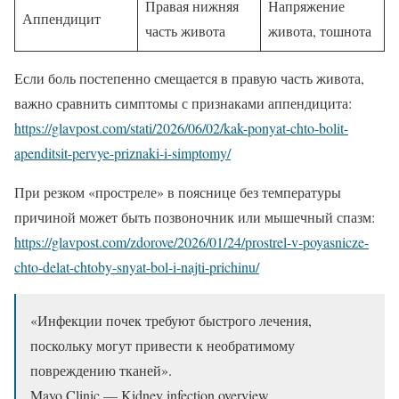
Правая нижняя
Напряжение
Аппендицит
часть живота
живота, тошнота
Если боль постепенно смещается в правую часть живота,
важно сравнить симптомы с признаками аппендицита:
https://glavpost.com/stati/2026/06/02/kak-ponyat-chto-bolit-
apenditsit-pervye-priznaki-i-simptomy/
При резком «простреле» в пояснице без температуры
причиной может быть позвоночник или мышечный спазм:
https://glavpost.com/zdorove/2026/01/24/prostrel-v-poyasnicze-
chto-delat-chtoby-snyat-bol-i-najti-prichinu/
«Инфекции почек требуют быстрого лечения,
поскольку могут привести к необратимому
повреждению тканей».
Mayo Clinic — Kidney infection overview