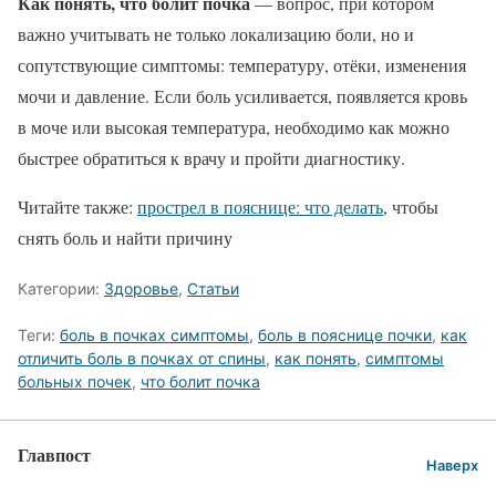
Как понять, что болит почка
— вопрос, при котором
важно учитывать не только локализацию боли, но и
сопутствующие симптомы: температуру, отёки, изменения
мочи и давление. Если боль усиливается, появляется кровь
в моче или высокая температура, необходимо как можно
быстрее обратиться к врачу и пройти диагностику.
Читайте также:
прострел в пояснице: что делать
, чтобы
снять боль и найти причину
Категории:
Здоровье
,
Статьи
Теги:
боль в почках симптомы
,
боль в пояснице почки
,
как
отличить боль в почках от спины
,
как понять
,
симптомы
больных почек
,
что болит почка
Главпост
Наверх