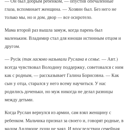
— Он был добрым ребенком, — опустив опечаленные
глаза, вспоминает женщина. — Хозяин был. Без него не
только мы, но и дом, двор — все осиротело.
Мама второй раз вышла замуж, когда парень был
маленьким. Владимир стал для юноши истинным отцом и
другом.
— Русік
(так ласково называли Руслана в семье.
— Авт.)
всегда чувствовал Володину поддержку, советовался с ним
как с родным, — рассказывает Галина Борисовна. — Как
сын у отца, старался у него всему научиться. У нас
родились доченьки, но муж никогда не делал разницы
между детьми.
Когда Руслан вернулся из армии, сам взял женщину с
ребенком. Мальчика признал за своего и, говорят родные, в
малом Андрюше души не чаял. И впоследствии семейная