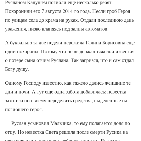
Русланом Калушем погибли еще несколько ребят.
Похоронили его 7 августа 2014-го года. Несли гроб Героя
по улицам села до храма на руках. Отдали последнюю дань
уважения, низко кланяясь под залпы автоматов.
А буквально за две недели пережила Галина Борисовна еще
одни похороны. Потому что не выдержал тяжелой известия
о потере сына отчим Руслана. Так загризся, что и сам отдал
Богу душу.
Одному Господу известно, как тяжело дались женщине те
дни и ночи. А тут еще одна забота добавилась: невестка
захотела по-своему переделить средства, выделенные на
погибшего героя.
— Руслан усыновил Мальчика, то ему полагается доля по
отцу. Но невестка Света решила после смерти Русика на
него еще одну, меньшую, ребенка записать. Все за те