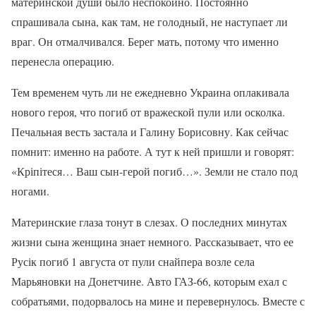
материнской души было неспокойно. Постоянно
спрашивала сына, как там, не голодный, не наступает ли
враг. Он отмалчивался. Берег мать, потому что именно
перенесла операцию.
Тем временем чуть ли не ежедневно Украина оплакивала
нового героя, что погиб от вражеской пули или осколка.
Печальная весть застала и Галину Борисовну. Как сейчас
помнит: именно на работе. А тут к ней пришли и говорят:
«Кріпітеся… Ваш сын-герой погиб…». Земли не стало под
ногами.
Материнские глаза тонут в слезах. О последних минутах
жизни сына женщина знает немного. Рассказывает, что ее
Русік погиб 1 августа от пули снайпера возле села
Марьяновки на Донетчине. Авто ГАЗ-66, которым ехал с
собратьями, подорвалось на мине и перевернулось. Вместе с