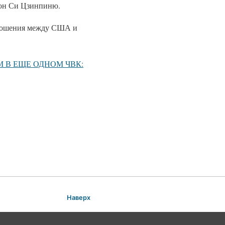
и он Си Цзинпиню.
отношения между США и
 В ЕЩЕ ОДНОМ ЧВК:
Наверх