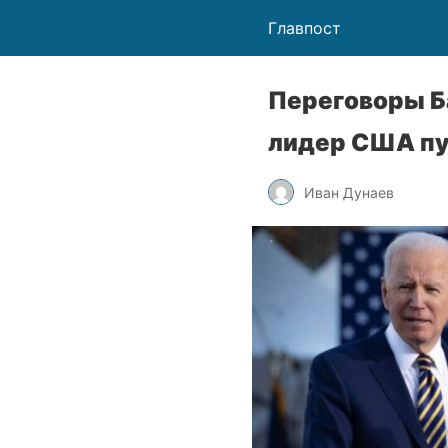
Главпост
Переговоры Б
лидер США пу
Иван Дунаев