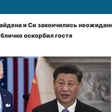
айдена и Си закончились неожида
блично оскорбил гостя