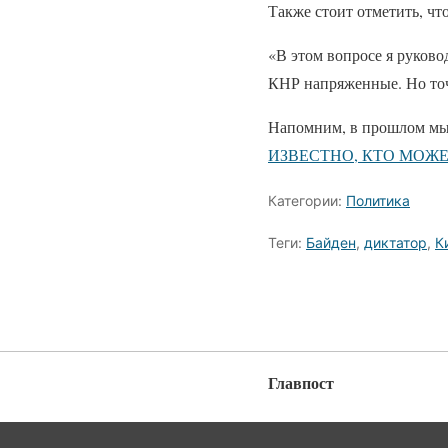
Также стоит отметить, чт
«В этом вопросе я руков
КНР напряженные. Но точ
Напомним, в прошлом мы
ИЗВЕСТНО, КТО МОЖ
Категории:
Политика
Теги:
Байден
,
диктатор
,
К
Главпост