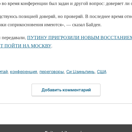
о во время конференции был задан и другой вопрос: доверяет л
одствуюсь позицией доверяй, но проверяй. В последнее время 
ки соприкосновения имеются», — сказал Байден.
 передавали,
ПУТИНУ ПРИГРОЗИЛИ НОВЫМ ВОССТАНИЕМ
ЕТ ПОЙТИ НА МОСКВУ
.
итай
,
конференция
,
переговоры
,
Си Цзиньпинь
,
США
Добавить комментарий